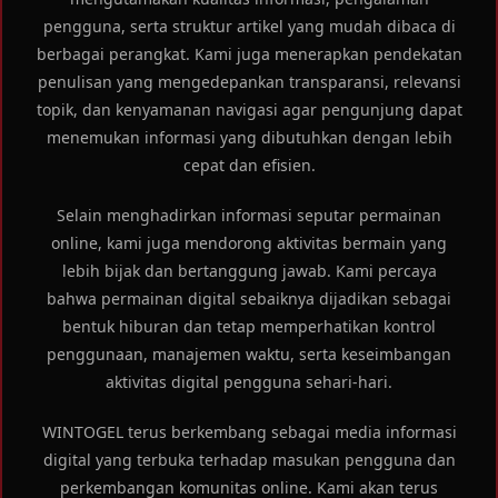
pengguna, serta struktur artikel yang mudah dibaca di
berbagai perangkat. Kami juga menerapkan pendekatan
penulisan yang mengedepankan transparansi, relevansi
topik, dan kenyamanan navigasi agar pengunjung dapat
menemukan informasi yang dibutuhkan dengan lebih
cepat dan efisien.
Selain menghadirkan informasi seputar permainan
online, kami juga mendorong aktivitas bermain yang
lebih bijak dan bertanggung jawab. Kami percaya
bahwa permainan digital sebaiknya dijadikan sebagai
bentuk hiburan dan tetap memperhatikan kontrol
penggunaan, manajemen waktu, serta keseimbangan
aktivitas digital pengguna sehari-hari.
WINTOGEL terus berkembang sebagai media informasi
digital yang terbuka terhadap masukan pengguna dan
perkembangan komunitas online. Kami akan terus