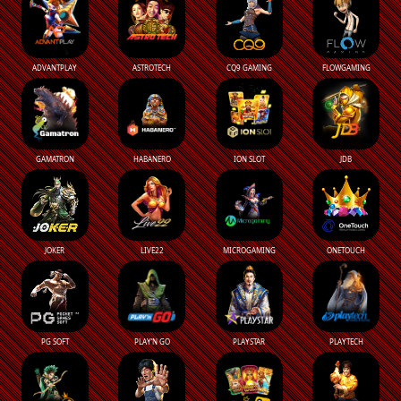
ADVANTPLAY
ASTROTECH
CQ9 GAMING
FLOWGAMING
GAMATRON
HABANERO
ION SLOT
JDB
JOKER
LIVE22
MICROGAMING
ONETOUCH
PG SOFT
PLAY’N GO
PLAYSTAR
PLAYTECH