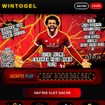
WINTOGEL
LOGIN
DAFTAR
DAFTAR SLOT GACOR