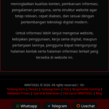
meningkatkan kualitas konten, pembaruan informasi,
pengalaman pengguna, serta struktur website agar
tetap relevan, cepat diakses, dan sesuai dengan
perkembangan teknologi digital modern.
Untuk informasi lebih lanjut mengenai website,
kebijakan penggunaan, kerja sama digital, maupun
pertanyaan lainnya, pengguna dapat mengunjungi
halaman kontak serta halaman informasi terkait yang
tersedia di website ini.
WINTOGEL
© 2026.
All rights reserved
|
18+
Tentang Kami
|
Penulis
|
Hubungi Kami
|
FAQ
|
Responsible Gaming
|
Kebijakan Privasi
|
Syarat & Ketentuan
|
Slot Gacor WINTOGEL
|
Blog
Whatsapp
Telegram
Livechat