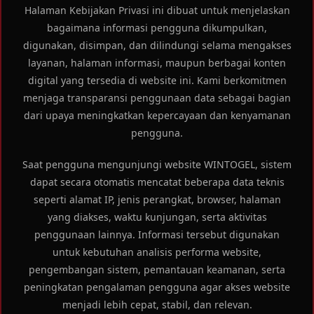
Halaman Kebijakan Privasi ini dibuat untuk menjelaskan
bagaimana informasi pengguna dikumpulkan,
digunakan, disimpan, dan dilindungi selama mengakses
layanan, halaman informasi, maupun berbagai konten
digital yang tersedia di website ini. Kami berkomitmen
menjaga transparansi penggunaan data sebagai bagian
dari upaya meningkatkan kepercayaan dan kenyamanan
pengguna.
Saat pengguna mengunjungi website WINTOGEL, sistem
dapat secara otomatis mencatat beberapa data teknis
seperti alamat IP, jenis perangkat, browser, halaman
yang diakses, waktu kunjungan, serta aktivitas
penggunaan lainnya. Informasi tersebut digunakan
untuk kebutuhan analisis performa website,
pengembangan sistem, pemantauan keamanan, serta
peningkatan pengalaman pengguna agar akses website
menjadi lebih cepat, stabil, dan relevan.