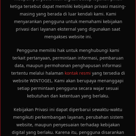
ketiga tersebut dapat memiliki kebijakan privasi masing-
masing yang berada di luar kendali kami. Kami
menyarankan pengguna untuk memahami kebijakan
privasi dari layanan eksternal yang digunakan saat
mengakses website ini.
Pengguna memiliki hak untuk menghubungi kami
terkait pertanyaan, permintaan informasi, pembaruan
data, maupun permohonan penghapusan informasi
tertentu melalui halaman
kontak resmi
yang tersedia di
website WINTOGEL. Kami akan berupaya menanggapi
setiap permintaan pengguna secara wajar sesuai
kebutuhan dan ketentuan yang berlaku.
Kebijakan Privasi ini dapat diperbarui sewaktu-waktu
mengikuti perkembangan layanan, perubahan sistem
website, maupun penyesuaian terhadap kebijakan
digital yang berlaku. Karena itu, pengguna disarankan